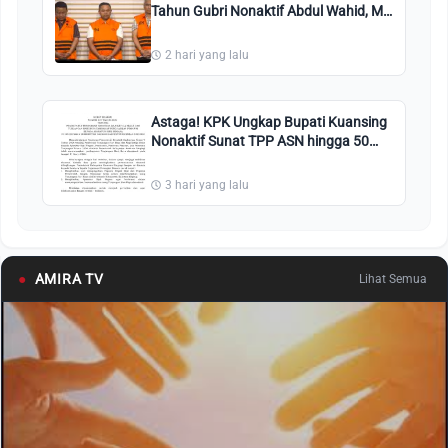
Tahun Gubri Nonaktif Abdul Wahid, M
Arif Setiawan dan Dani M Nursalam
2 hari yang lalu
Astaga! KPK Ungkap Bupati Kuansing
Nonaktif Sunat TPP ASN hingga 50
Persen
3 hari yang lalu
●
AMIRA TV
Lihat Semua