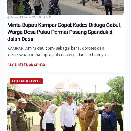
Kamis, 03 Juli 2025 | 00:00 WIB
Minta Bupati Kampar Copot Kades Diduga Cabul,
Warga Desa Pulau Permai Pasang Spanduk di
Jalan Desa
KAMPAR, AmiraRiau.com- Sebagai bentuk protes dan
kekecewaan terhadap kepala desanya dan lambannya
penanganan oleh Pemeri...
BACA SELENGKAPNYA
KABUPATEN KAMPAR