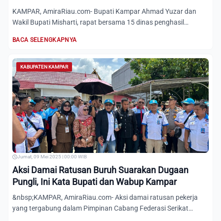
KAMPAR, AmiraRiau.com- Bupati Kampar Ahmad Yuzar dan
Wakil Bupati Misharti, rapat bersama 15 dinas penghasil
Pendapatan...
BACA SELENGKAPNYA
KABUPATEN KAMPAR
Jumat, 09 Mei 2025 | 00:00 WIB
Aksi Damai Ratusan Buruh Suarakan Dugaan
Pungli, Ini Kata Bupati dan Wabup Kampar
&nbsp;KAMPAR, AmiraRiau.com- Aksi damai ratusan pekerja
yang tergabung dalam Pimpinan Cabang Federasi Serikat
Pekerja Pe...