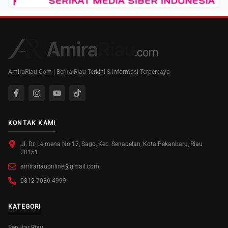
AmiraRiau.Com | Berita Riau Terkini & Informasi Terpercaya
KONTAK KAMI
Jl. Dr. Leimena No.17, Sago, Kec. Senapelan, Kota Pekanbaru, Riau
28151
amirariauonline@gmail.com
0812-7036-4999
KATEGORI
Seputar Riau