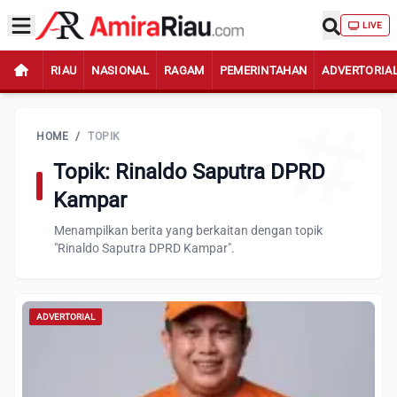
LIVE
RIAU
NASIONAL
RAGAM
PEMERINTAHAN
ADVERTORIA
HOME
/
TOPIK
Topik: Rinaldo Saputra DPRD
Kampar
Menampilkan berita yang berkaitan dengan topik
"Rinaldo Saputra DPRD Kampar".
ADVERTORIAL