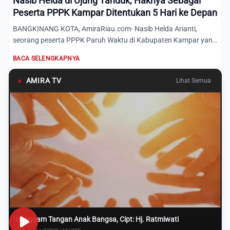
Nasib Helda di Ujung Tanduk, Haknya Sebagai
Peserta PPPK Kampar Ditentukan 5 Hari ke Depan
BANGKINANG KOTA, AmiraRiau.com- Nasib Helda Arianti,
seorang peserta PPPK Paruh Waktu di Kabupaten Kampar yang
haknya di...
BACA SELENGKAPNYA
●
AMIRA TV
Lihat Semua
Genggam Tangan Anak Bangsa, Cipt: Hj. Ratmiwati