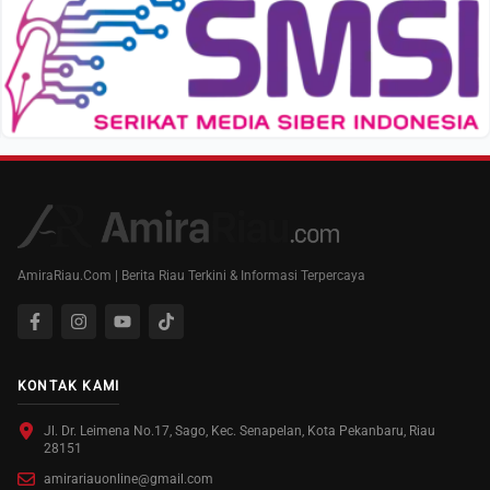
AmiraRiau.Com | Berita Riau Terkini & Informasi Terpercaya
KONTAK KAMI
Jl. Dr. Leimena No.17, Sago, Kec. Senapelan, Kota Pekanbaru, Riau
28151
amirariauonline@gmail.com