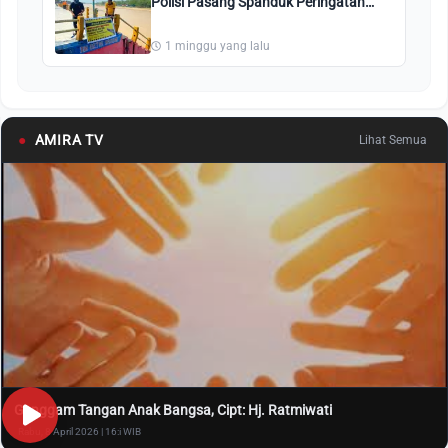
Polisi Pasang Spanduk Peringatan
Bahaya
1 minggu yang lalu
●
AMIRA TV
Lihat Semua
Genggam Tangan Anak Bangsa, Cipt: Hj. Ratmiwati
Rabu, 8 April 2026 | 16:i WIB