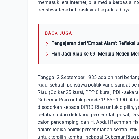
memasuki era internet; bila media berbasis in
peristiwa tersebut pasti viral sejadi-jadinya.
BACA JUGA:
Pengajaran dari 'Empat Alam': Refleks
Hari Jadi Riau ke-69: Menuju Negeri Me
Tanggal 2 September 1985 adalah hari berlan
Riau, sebuah peristiwa politik yang sangat pe
Riau (Golkar 25 kursi, PPP 8 kursi, PDI - sekar
Gubernur Riau untuk periode 1985–1990. Ada t
disodorkan kepada DPRD Riau untuk dipilih, 
petahana dan didukung pemerintah pusat, Drs. 
calon pendamping, dan H. Abdul Rachman Hami
dalam logika politik pemerintahan sentralist
untuk terpilih kembali sebagai Gubernur Riau