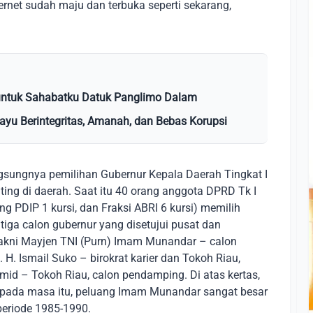
ternet sudah maju dan terbuka seperti sekarang,
i untuk Sahabatku Datuk Panglimo Dalam
layu Berintegritas, Amanah, dan Bebas Korupsi
gsungnya pemilihan Gubernur Kepala Daerah Tingkat I
nting di daerah. Saat itu 40 orang anggota DPRD Tk I
ang PDIP 1 kursi, dan Fraksi ABRI 6 kursi) memilih
iga calon gubernur yang disetujui pusat dan
yakni Mayjen TNI (Purn) Imam Munandar – calon
H. Ismail Suko – birokrat karier dan Tokoh Riau,
d – Tokoh Riau, calon pendamping. Di atas kertas,
ik pada masa itu, peluang Imam Munandar sangat besar
 periode 1985-1990.