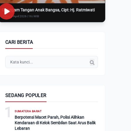
Genggam Tangan Anak Bangsa, Cipt: Hj. Ratmiwati
Rabu, 8 April 2026 | 16:i WIB
CARI BERITA
SEDANG POPULER
1
SUMATERA BARAT
Berpotensi Macet Parah, Polisi Alihkan
Kendaraan di Kelok Sembilan Saat Arus Balik
Lebaran