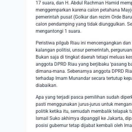
17 suara, dan H. Abdul Rachman Hamid mempe
menggemparkan karena calon petahana Mayje
pemerintah pusat (Golkar dan rezim Orde Baru)
calon pendamping yang tidak diunggulkan. S
mengantongi 1 suara.
Peristiwa pilgub Riau ini mencengangkan da
kalangan politisi, unsur pemerintah, pergurua
Bukan saja di tingkat daerah tetapi meluas k
anggota DPRD Riau yang berjibaku ‘pasang b
dimana-mana. Sebenarnya anggota DPRD Ria
terhadap Imam Munandar secara tertutup kepad
diabaikan.
Apa yang terjadi pasca pemilihan sudah diper
pasti menggunakan jurus-jurus untuk menganul
politik ketika itu, semudah membalik telapa
Ismail Suko akhirnya dipanggil ke Jakarta, d
posisi gubernur tetap dijabat kembali oleh 