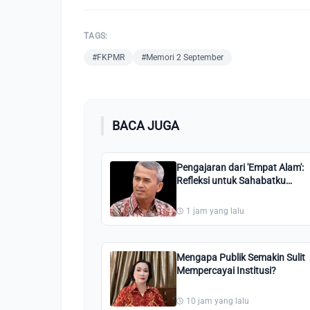
TAGS:
#FKPMR
#Memori 2 September
BACA JUGA
Pengajaran dari 'Empat Alam':
Refleksi untuk Sahabatku
Datuk Panglimo Dalam
1 jam yang lalu
Mengapa Publik Semakin Sulit
Mempercayai Institusi?
10 jam yang lalu