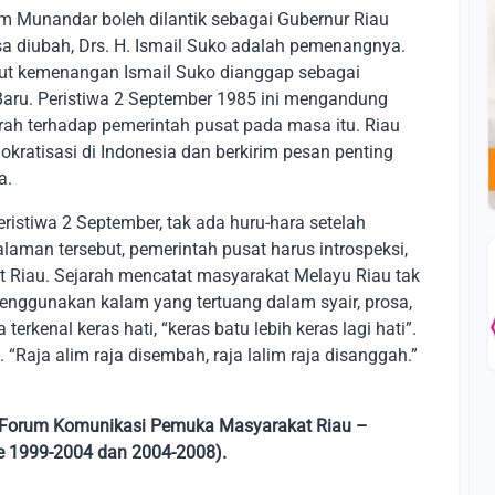
m Munandar boleh dilantik sebagai Gubernur Riau
isa diubah, Drs. H. Ismail Suko adalah pemenangnya.
but kemenangan Ismail Suko dianggap sebagai
 Baru. Peristiwa 2 September 1985 ini mengandung
rah terhadap pemerintah pusat pada masa itu. Riau
ratisasi di Indonesia dan berkirim pesan penting
ia.
eristiwa 2 September, tak ada huru-hara setelah
laman tersebut, pemerintah pusat harus introspeksi,
at Riau. Sejarah mencatat masyarakat Melayu Riau tak
nggunakan kalam yang tertuang dalam syair, prosa,
terkenal keras hati, “keras batu lebih keras lagi hati”.
. “Raja alim raja disembah, raja lalim raja disanggah.”
um Forum Komunikasi Pemuka Masyarakat Riau –
e 1999-2004 dan 2004-2008).