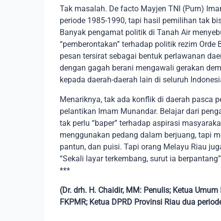
Tak masalah. De facto Mayjen TNI (Purn) Ima
periode 1985-1990, tapi hasil pemilihan tak b
Banyak pengamat politik di Tanah Air menye
“pemberontakan” terhadap politik rezim Orde
pesan tersirat sebagai bentuk perlawanan dae
dengan gagah berani mengawali gerakan demok
kepada daerah-daerah lain di seluruh Indones
Menariknya, tak ada konflik di daerah pasca p
pelantikan Imam Munandar. Belajar dari penga
tak perlu “baper” terhadap aspirasi masyarak
menggunakan pedang dalam berjuang, tapi me
pantun, dan puisi. Tapi orang Melayu Riau juga 
“Sekali layar terkembang, surut ia berpantang”
***
(Dr. drh. H. Chaidir, MM: Penulis; Ketua Um
FKPMR; Ketua DPRD Provinsi Riau dua period