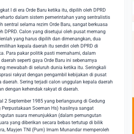
t I di era Orde Baru ketika itu, dipilih oleh DPRD
oeharto dalam sistem pemerintahan yang sentralistis
 sentral selama rezim Orde Baru, sangat berkuasa
leh DPRD. Calon yang disetujui oleh pusat memang
sidenlah yang harus dipilih dan dimenangkan, dua
ilihan kepala daerah itu sendiri oleh DPRD di
aka. Para pakar politik pasti memahami, dalam
 daerah seperti gaya Orde Baru ini sebenarnya
g mewabah di seluruh dunia ketika itu. Seringkali
prasi rakyat dengan pengambil kebijakan di pusat
 daerah. Sering terjadi calon unggulan kepala daerah
an dengan kehendak rakyat di daerah.
gal 2 September 1985 yang berlangsung di Gedung
 Perpustakaan Soeman Hs) hasilnya sangat
mungutan suara menunjukkan (dalam pemungutan
ra yang diberikan secara bebas tertutup di bilik
uara, Mayjen TNI (Purn) Imam Munandar memperoleh