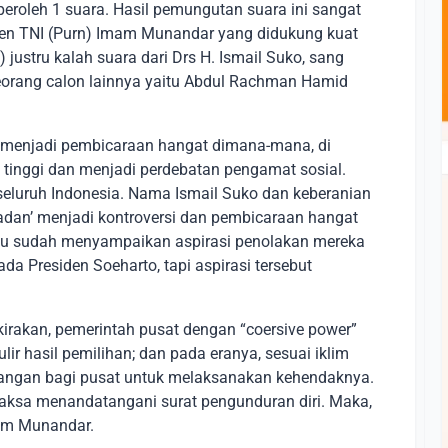
roleh 1 suara. Hasil pemungutan suara ini sangat
n TNI (Purn) Imam Munandar yang didukung kuat
 justru kalah suara dari Drs H. Ismail Suko, sang
eorang calon lainnya yaitu Abdul Rachman Hamid
n menjadi pembicaraan hangat dimana-mana, di
n tinggi dan menjadi perdebatan pengamat sosial.
eseluruh Indonesia. Nama Ismail Suko dan keberanian
adan’ menjadi kontroversi dan pembicaraan hangat
u sudah menyampaikan aspirasi penolakan mereka
a Presiden Soeharto, tapi aspirasi tersebut
kirakan, pemerintah pusat dengan “coersive power”
ir hasil pemilihan; dan pada eranya, sesuai iklim
k tangan bagi pusat untuk melaksanakan kehendaknya.
ipaksa menandatangani surat pengunduran diri. Maka,
Imam Munandar.