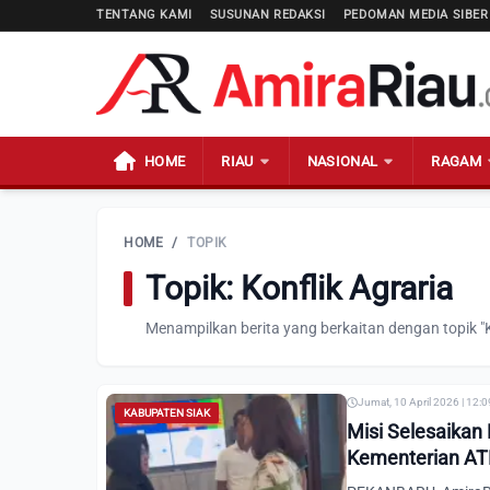
TENTANG KAMI
SUSUNAN REDAKSI
PEDOMAN MEDIA SIBER
HOME
RIAU
NASIONAL
RAGAM
HOME
/
TOPIK
Topik: Konflik Agraria
Menampilkan berita yang berkaitan dengan topik "K
Jumat, 10 April 2026 | 12:
KABUPATEN SIAK
Misi Selesaikan 
Kementerian A