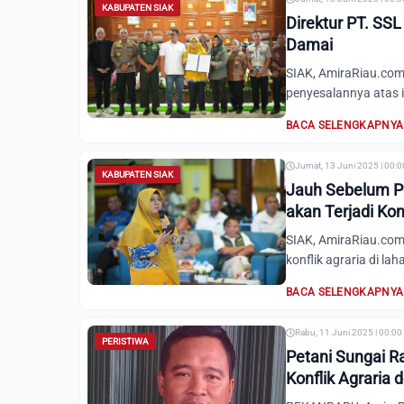
KABUPATEN SIAK
Direktur PT. SS
Damai
SIAK, AmiraRiau.com
penyesalannya atas i
BACA SELENGKAPNYA
Jumat, 13 Juni 2025 | 00:
KABUPATEN SIAK
Jauh Sebelum Pe
akan Terjadi Kon
SIAK, AmiraRiau.com-
konflik agraria di la
BACA SELENGKAPNYA
Rabu, 11 Juni 2025 | 00:00
PERISTIWA
Petani Sungai R
Konflik Agraria