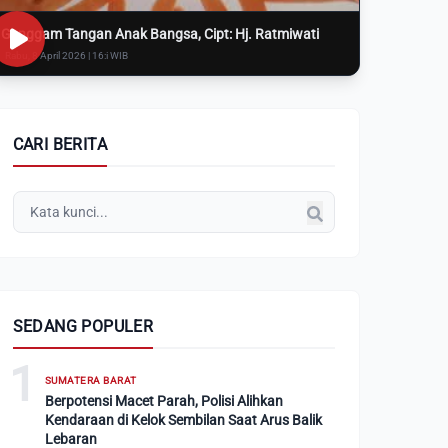
Genggam Tangan Anak Bangsa, Cipt: Hj. Ratmiwati
Rabu, 8 April 2026 | 16:i WIB
CARI BERITA
SEDANG POPULER
1
SUMATERA BARAT
Berpotensi Macet Parah, Polisi Alihkan
Kendaraan di Kelok Sembilan Saat Arus Balik
Lebaran