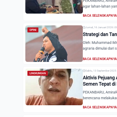
PEKANBARU, AmiraRia
agar lahan-lahan yan
BACA SELENGKAPNYA
Jumat, 16 Januari 2026 | 0
OPINI
Strategi dan Tan
Oleh: Muhammad Ikhsa
agraria dimulai dari s
BACA SELENGKAPNYA
Sabtu, 13 September 2025 
LINGKUNGAN
Aktivis Pejuang
Semen Tepat di 
PEKANBARU, AmiraRi
berencana melakukan 
BACA SELENGKAPNYA