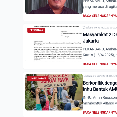
PEKANBARU, AmiraRia
yang merasa dirugikan
BACA SELENGKAPNYA
Selasa, 10 Juni 2025 | 00:
PERISTIWA
Masyarakat 2 De
Jakarta
PEKANBARU, AmiraRia
Kamis (12/6/2025), 
BACA SELENGKAPNYA
Senin, 09 Juni 2025 | 00:0
LINGKUNGAN
Berkonflik denga
Inhu Bentuk A
INHU, AmiraRiau.com-
membentuk Aliansi M
BACA SELENGKAPNYA