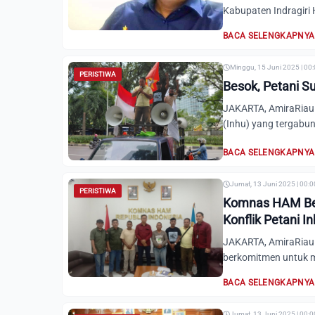
Kabupaten Indragiri Hu
BACA SELENGKAPNYA
Minggu, 15 Juni 2025 | 00
PERISTIWA
Besok, Petani Su
JAKARTA, AmiraRiau.c
(Inhu) yang tergabun
BACA SELENGKAPNYA
Jumat, 13 Juni 2025 | 00:
PERISTIWA
Komnas HAM Ber
Konflik Petani I
JAKARTA, AmiraRiau
berkomitmen untuk m
BACA SELENGKAPNYA
Jumat, 13 Juni 2025 | 00: