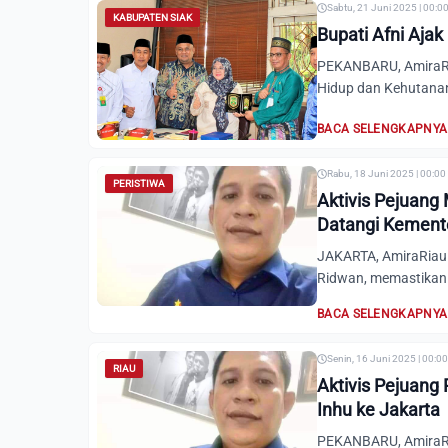
Sabtu, 21 Juni 2025 | 00:0
KABUPATEN SIAK
Bupati Afni Ajak
PEKANBARU, AmiraRia
Hidup dan Kehutanan 
BACA SELENGKAPNYA
Rabu, 18 Juni 2025 | 00:00
PERISTIWA
Aktivis Pejuang
Datangi Kement
JAKARTA, AmiraRiau.
Ridwan, memastikan
BACA SELENGKAPNYA
Senin, 16 Juni 2025 | 00:0
RIAU
Aktivis Pejuang
Inhu ke Jakarta
PEKANBARU, AmiraRi