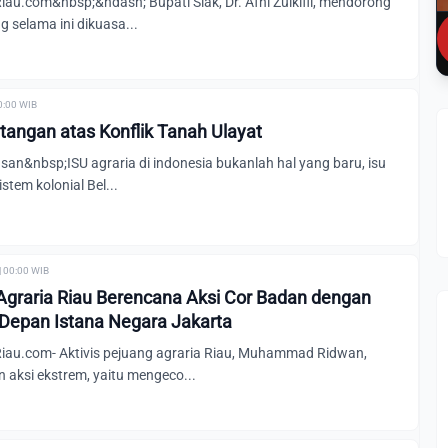
u.com&nbsp;&ndash; Bupati Siak, Dr. Afni Zulkifli, mendorong
g selama ini dikuasa...
0:00 WIB
tangan atas Konflik Tanah Ulayat
n&nbsp;ISU agraria di indonesia bukanlah hal yang baru, isu
istem kolonial Bel...
| 00:00 WIB
 Agraria Riau Berencana Aksi Cor Badan dengan
Depan Istana Negara Jakarta
au.com- Aktivis pejuang agraria Riau, Muhammad Ridwan,
aksi ekstrem, yaitu mengeco...